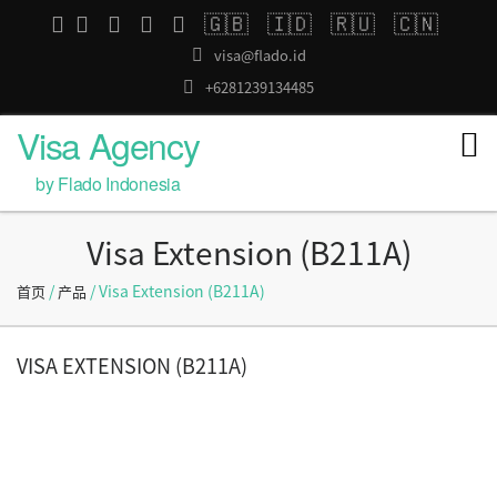
🇬🇧
🇮🇩
🇷🇺
🇨🇳
visa@flado.id
+6281239134485
Visa Agency
by Flado Indonesia
Visa Extension (B211A)
/
/ Visa Extension (B211A)
首页
产品
VISA EXTENSION (B211A)