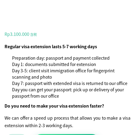
3.100.000
Rp
含税
Regular visa extension lasts 5-7 working days
Preparation day: passport and payment collected
Day 1: documents submitted for extension
Day 3-5: client visit immigration office for fingerprint
scanning and photo
Day 7: passport with extended visa is returned to our office
Day you can get your passport: pick up or delivery of your
passport from our office
Do you need to make your visa extension faster?
We can offer a speed up process that allows you to make a visa
extension within 2-3 working days.