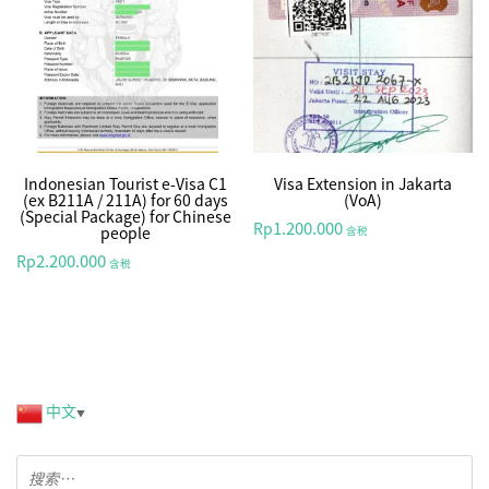
Indonesian Tourist e-Visa C1
Visa Extension in Jakarta
(ex B211A / 211A) for 60 days
(VoA)
(Special Package) for Chinese
1.200.000
Rp
people
含税
2.200.000
Rp
含税
中文
▼