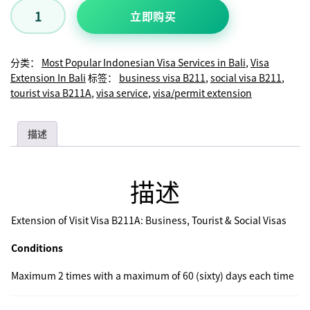
立即购买
分类：
Most Popular Indonesian Visa Services in Bali
,
Visa
Extension In Bali
标签：
business visa B211
,
social visa B211
,
tourist visa B211A
,
visa service
,
visa/permit extension
描述
描述
Extension of Visit Visa B211A: Business, Tourist & Social Visas
Conditions
Maximum 2 times with a maximum of 60 (sixty) days each time