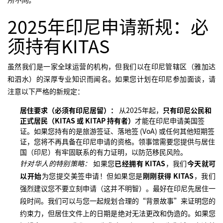
所不同。
2025年印尼申请新规：必
须持有KITAS
虽然我们是一家全球运营的机构，但我们以在印尼管辖区（雅加达
和泗水）的深厚专业知识而闻名。如果您计划在印尼参加面谈，请
注意以下严格的新规定：
居住要求（必须有印尼居留）：
从2025年起，
只有印尼公民和
正式居民（KITAS 或 KITAP 持有者）
才能在印尼申请美国签
证。如果您持有的是旅游签证、落地签 (VoA) 或任何其他短期签
证，您将不再具备在印尼申请的资格。领事馆需要您提供与居住
国（印尼）有牢固联系的有力证明，以防范移民风险。
针对华人的特别策略：
如果您
已经拥有 KITAS
，我们
今天就可
以开始
为您提交美签申请！但如果您是
刚刚获得 KITAS
，我们
强烈建议您不要立刻申请（这并不明智）。最好在印尼先居住一
段时间。我们可以与您一起规划合理的“背景故事”来证明您的
约束力，但居住文件上的日期是绝对无法更改和伪造的。如果您