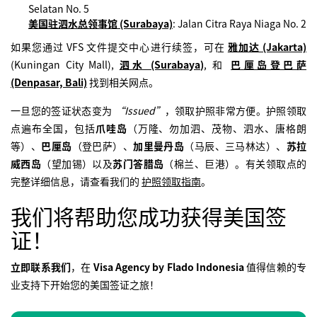
Selatan No. 5
美国驻泗水总领事馆 (Surabaya)
: Jalan Citra Raya Niaga No. 2
如果您通过 VFS 文件提交中心进行续签，可在
雅加达 (Jakarta)
(Kuningan City Mall),
泗水 (Surabaya)
, 和
巴厘岛登巴萨
(Denpasar, Bali)
找到相关网点。
一旦您的签证状态变为
“Issued”
，领取护照非常方便。护照领取
点遍布全国，包括
爪哇岛
（万隆、勿加泗、茂物、泗水、唐格朗
等）、
巴厘岛
（登巴萨）、
加里曼丹岛
（马辰、三马林达）、
苏拉
威西岛
（望加锡）以及
苏门答腊岛
（棉兰、巨港）。有关领取点的
完整详细信息，请查看我们的
护照领取指南
。
我们将帮助您成功获得美国签
证！
立即联系我们
，在
Visa Agency by Flado Indonesia
值得信赖的专
业支持下开始您的美国签证之旅！