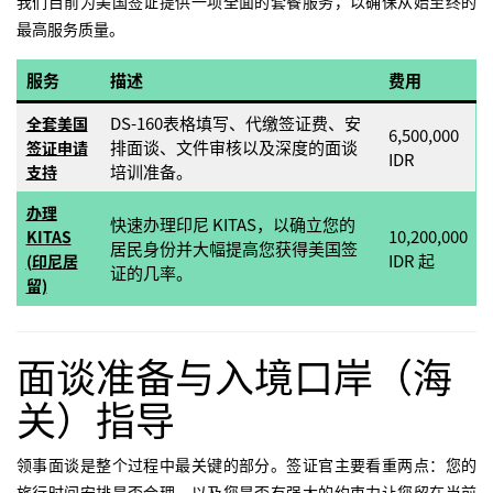
我们目前为美国签证提供一项全面的套餐服务，以确保从始至终的
最高服务质量。
服务
描述
费用
DS-160表格填写、代缴签证费、安
全套美国
6,500,000
排面谈、文件审核以及深度的面谈
签证申请
IDR
培训准备。
支持
办理
快速办理印尼 KITAS，以确立您的
10,200,000
KITAS
居民身份并大幅提高您获得美国签
IDR 起
(印尼居
证的几率。
留)
面谈准备与入境口岸（海
关）指导
领事面谈是整个过程中最关键的部分。签证官主要看重两点：您的
旅行时间安排是否合理，以及您是否有强大的约束力让您留在当前