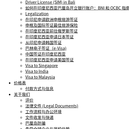
Driver License (SIM) in Bali
如何在印度尼西亚巴厘岛开立银行账户：BNI 和 OCBC 指南
Legalization
在印尼申请欧洲申根旅游签证
申根及国际签证最佳旅游保险
在印度尼西亚前往俄罗斯签证
在印度尼西亚申请日本签证
从印尼申请韩国签证
巴林电子签证（e-Visa)
中国签证在印度尼西亚
在印度尼西亚申请美国签证
Visa to Singapore
Visa to India
Visa to Malaysia
价格表
付款方式与信息
关于我们
评价
法律文件 (Legal Documents)
工作流程与办公环境
文件收发与快递
巴厘岛防骗
备受全球企业与学校信赖