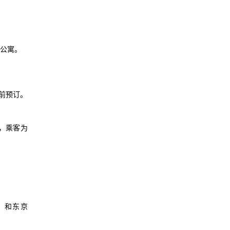
住公寓。
提前预订。
路线，乘客为
。
）和东京