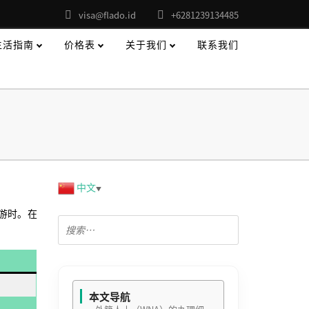
visa@flado.id
+6281239134485
生活指南
价格表
关于我们
联系我们
中文
▼
游时。在
本文导航