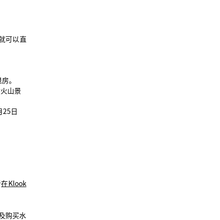
就可以直
前退房。
于对火山景
月25日
者
在Klook
以及购买水