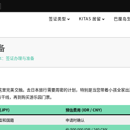

签证类型
KITAS 居留
巴厘岛
备
日本：签证办理与准备
这里完美交融。去日本旅行需要周密的计划，特别是当您带着小孩全家出
新干线，再到购买游乐园门票。
JPY)
预估费用 (IDR / CNY)
型和国籍
申请时确认
约 500 000 IDR / 240 CNY