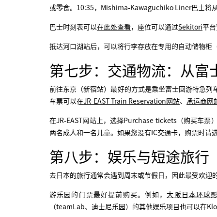
或零食。10:35，Mishima-Kawaguchiko Line
巴士时刻表可以
在此处查看
，座位可以通过
Sekitori
平台
抵达河口湖站后，可以将行李存放在专用的自动储物柜（L
第七步：交通物流：从富士
前往东京（新宿站）最好的方式是乘坐富士回游特急列车（Limi
车票可以在
JR-EAST Train Reservation网站
、
承运商网
在JR-EAST网站上，选择Purchase tickets（购买
两名成人和一名儿童。如果您没有IC交通卡，购票时请
第八步：娱乐与短途旅行
去日本的旅行通常会遇到周末或节假日，因此最受欢迎
游乐园的门票最好提前购买。例如，
大阪日本环球
（
teamLab
、
迪士尼乐园
）的其他娱乐项目也可以在Klo