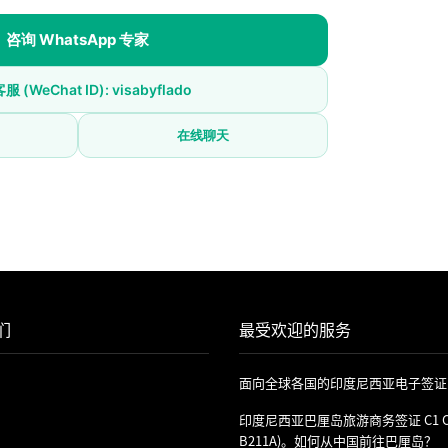
咨询 WhatsApp 专家
 (WeChat ID): visabyflado
在线聊天
们
最受欢迎的服务
面向全球各国的印度尼西亚电子签证 (e-
印度尼西亚巴厘岛旅游商务签证 C1 C2
B211A)。如何从中国前往巴厘岛？