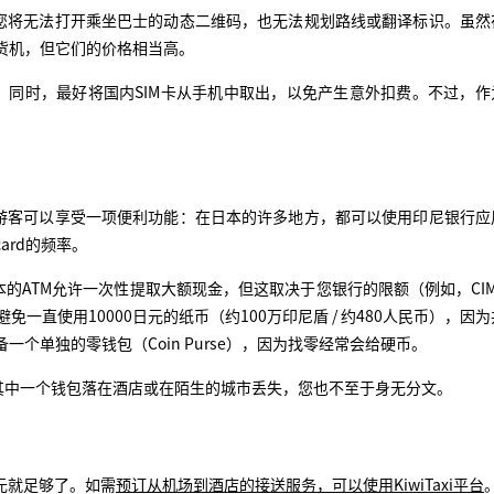
您将无法打开乘坐巴士的动态二维码，也无法规划路线或翻译标识。虽然
自动售货机，但它们的价格相当高。
。同时，最好将国内SIM卡从手机中取出，以免产生意外扣费。不过，作
游客可以享受一项便利功能：在日本的许多地方，都可以使用印尼银行应
card的频率。
的ATM允许一次性提取大额现金，但这取决于您银行的限额（例如，CIMB 
量避免一直使用10000日元的纸币（约100万印尼盾 / 约480人民币），因
一个单独的零钱包（Coin Purse），因为找零经常会给硬币。
其中一个钱包落在酒店或在陌生的城市丢失，您也不至于身无分文。
日元就足够了。如需
预订从机场到酒店的接送服务，可以使用KiwiTaxi平台