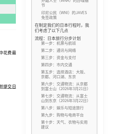
外籍人士（WNA）的办理细
节
印尼公民（WNI）的JAVES
免签政策
在制定我们的日本行程时，我
们考虑了以下几点
流程：日本旅行分步计划
第一步：机票与航班
第二步：通讯与网络
中花费最
第三步：资金与支付
第四步：市内交通
第五步：选择酒店：大阪、
京都、河口湖、东京
第六步：交通物流：从京都
并提交日
到富士山（2026年3月21日）
第七步：交通物流：从富士
山到东京（2026年3月22日）
第八步：娱乐与短途旅行
第九步：购物与电商平台
第十步：天气、衣物与实用
建议