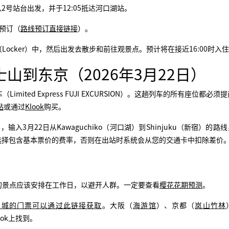
r巴士将从2号站台出发，并于12:05抵达河口湖站。
预订（
路线预订直接链接
）。
ocker）中，然后出发去散步和前往观景点。预计将在接近16:00时入
山到东京（2026年3月22日）
ted Express FUJI EXCURSION）。这趟列车的所有座位都必须
站
或通过
Klook
购买。
车票），输入3月22日从Kawaguchiko（河口湖）到Shinjuku（新宿）的
选择包含基本票价的费率，否则在出站时系统会从您的交通卡中扣除差价
的景点应该安排在工作日，以避开人群。一定要查看
樱花花期预测
。
影城的门票可以通过此链接获取
。大阪（
海游馆
）、京都（
岚山竹林
ok上找到。