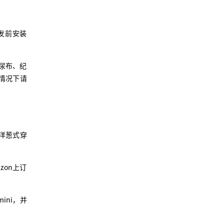
发前安装
、尿布、纪
种情况下请
洋葱式穿
on上订
ini，并