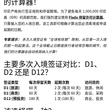
的计算器！
印尼严格执行签证规则和停留期限。为了避免每天 1,000,000 印尼
盾（IDR）的高额罚款，我们强烈建议使用
Flado 停留许可计算器
。
只需输入您的入境日期，该工具即可精确计算出您必须离境或申请
延期的日期。
专家提示：
多次入境签证有“全球有效期”限制，从您第一次入境
的那一刻起激活。这个全球截止日期是旅行者经常忽略的细节，但
我们的计算器会自动将其纳入计算！
主要多次入境签证对比：D1、
D2 还是 D12？
签证类型
每次停留天数
延期次数
访问目的
D1 (旅游)
60 天
2 次 (每次 60 天)
旅游、休闲
D2 (商务)
60 天
2 次 (每次 60 天)
会议、采购
D12 (预投资)
180 天
1 次 (180 天)
商业、投资