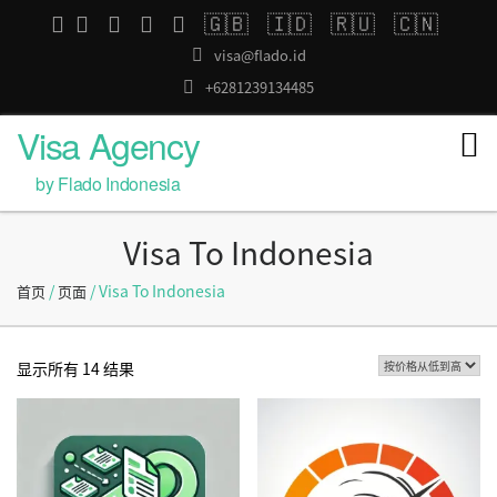
🇬🇧
🇮🇩
🇷🇺
🇨🇳
visa@flado.id
+6281239134485
Visa Agency
by Flado Indonesia
Visa To Indonesia
/
/ Visa To Indonesia
首页
页面
显示所有 14 结果