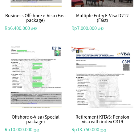
Business Offshore e-Visa (Fast
Multiple Entry E-Visa D212
package)
(Fast)
6.400.000
7.000.000
Rp
Rp
含税
含税
Offshore e-Visa (Special
Retirement KITAS: Pension
package)
visa with index C319
10.000.000
13.750.000
Rp
Rp
含税
含税