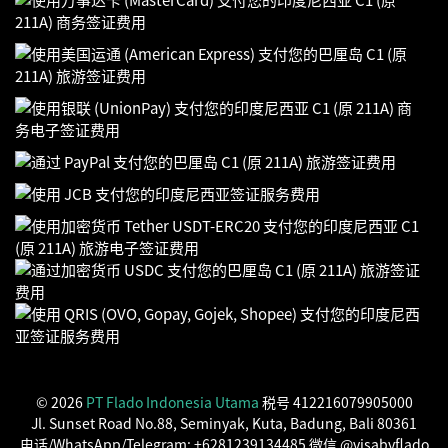
© 2026
PT Flado Indonesia Utama
税号 412216079905000
Jl. Sunset Road No.88, Seminyak, Kuta, Badung, Bali 80361
电话/WhatsApp/Telegram: +6281239134485 微信 @visabyflado