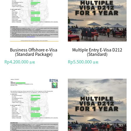
Business Offshore e-Visa
Multiple Entry E-Visa D212
(Standard Package)
(Standard)
4.200.000
5.500.000
Rp
Rp
含税
含税