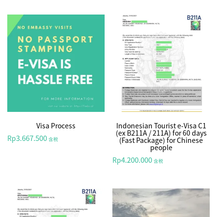
Visa Process
Indonesian Tourist e-Visa C1
(ex B211A / 211A) for 60 days
3.667.500
Rp
(Fast Package) for Chinese
含税
people
4.200.000
Rp
含税