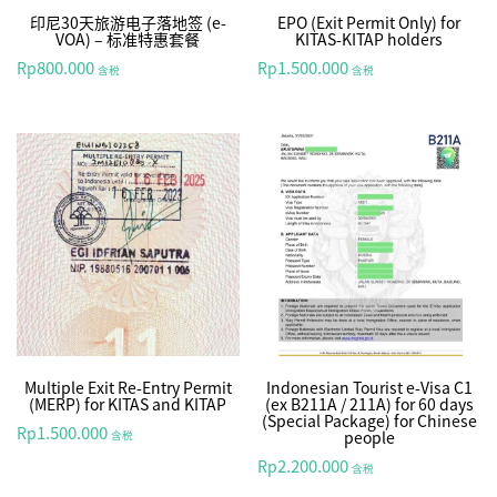
印尼30天旅游电子落地签 (e-
EPO (Exit Permit Only) for
VOA) – 标准特惠套餐
KITAS-KITAP holders
800.000
1.500.000
Rp
Rp
含税
含税
Multiple Exit Re-Entry Permit
Indonesian Tourist e-Visa C1
(MERP) for KITAS and KITAP
(ex B211A / 211A) for 60 days
(Special Package) for Chinese
1.500.000
Rp
people
含税
2.200.000
Rp
含税