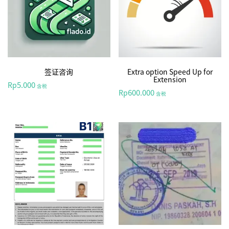
签证咨询
Extra option Speed Up for
Extension
5.000
Rp
含税
600.000
Rp
含税