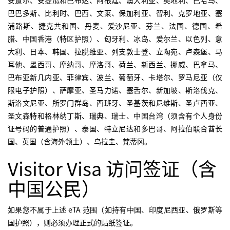
巴巴多斯、比利时、巴西、文莱、保加利亚、智利、克罗地亚、塞
浦路斯、捷克共和国、丹麦、爱沙尼亚、芬兰、法国、德国、希
腊、中国香港（特区护照）、匈牙利、冰岛、爱尔兰、以色列、意
大利、日本、韩国、拉脱维亚、列支敦士登、立陶宛、卢森堡、马
耳他、墨西哥、摩纳哥、摩洛哥、荷兰、新西兰、挪威、巴拿马、
巴布亚新几内亚、菲律宾、波兰、葡萄牙、卡塔尔、罗马尼亚（仅
限电子护照）、萨摩亚、圣马力诺、塞舌尔、新加坡、斯洛伐克、
斯洛文尼亚、所罗门群岛、西班牙、圣基茨和尼维斯、圣卢西亚、
圣文森特和格林纳丁斯、瑞典、瑞士、中国台湾（须含有个人身份
证号码的普通护照）、泰国、特立尼达和多巴哥、阿拉伯联合酋长
国、英国（含海外领土）、乌拉圭、梵蒂冈。
Visitor Visa 访问签证（含
中国公民）
如果您不属于上述 eTA 范围（如持有中国、印度尼西亚、俄罗斯等
国护照），则必须办理正式的贴纸签证。