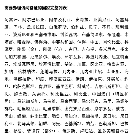
需要办理访问签证的国家完整列表：
阿富汗、阿尔巴尼亚、阿尔及利亚、安哥拉、亚美尼亚、阿塞拜
疆、巴林、孟加拉国、白俄罗斯、伯利兹、贝宁、不丹、玻利维
亚、波斯尼亚和黑塞哥维那、博茨瓦纳、布基纳法索、布隆迪、柬
埔寨、喀麦隆、佛得角、中非共和国、乍得、中国、哥伦比亚、科
摩罗、刚果（金）、刚果（布）、古巴、吉布提、多米尼克、多米
尼加共和国、厄瓜多尔、埃及、萨尔瓦多、赤道几内亚、厄立特里
亚、埃斯瓦蒂尼、埃塞俄比亚、斐济、加蓬、冈比亚、格鲁吉亚、
加纳、格林纳达、危地马拉、几内亚、几内亚比绍、圭亚那、海
地、洪都拉斯、印度、印度尼西亚、伊朗、伊拉克、牙买加、约
旦、哈萨克斯坦、肯尼亚、基里巴斯、科威特、吉尔吉斯斯坦、老
挝、黎巴嫩、莱索托、利比里亚、利比亚、中国澳门（特区护
照）、马达加斯加、马拉维、马来西亚、马尔代夫、马里、马绍尔
群岛、毛里塔尼亚、毛里求斯、密克罗尼西亚、摩尔多瓦、蒙古、
黑山、缅甸、纳米比亚、瑙鲁、尼泊尔、尼加拉瓜、尼日尔、尼日
利亚、北马其顿、朝鲜、阿曼、巴基斯坦、帕劳、巴勒斯坦、巴拉
圭、秘鲁、菲律宾（部分）、俄罗斯、卢旺达、圣多美和普林西