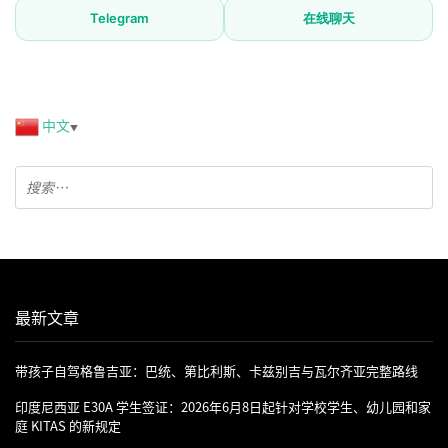
Telegram
在线聊天
中文
▼
最新文章
带孩子自驾格鲁吉亚：巴统、第比利斯、卡兹别吉与瓦尔齐亚完整路线
印度尼西亚 E30A 学生签证：2026年6月8日起针对学校学生、幼儿园和家
庭 KITAS 的新规定