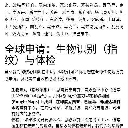
比、沙特阿拉伯、塞内加尔、塞尔维亚、塞拉利昂、索马里、南
非、南苏丹、斯里兰卡、苏丹、苏里南、叙利亚、塔吉克斯坦、坦
桑尼亚、泰国（部分）、东帝汶、多哥、汤加、突尼斯、土耳其、
土库曼斯坦、图瓦卢、乌干达、乌克兰、乌兹别克斯坦、瓦努阿
图、委内瑞拉、越南、也门、赞比亚、津巴布韦。
全球申请：生物识别（指
纹）与体检
虽然我们的核心团队在印尼，但我们可以协助您在全球任何地方完
成申请。您只需在当地完成以下线下环节：
生物识别（指纹采集）：
您需要亲自前往官方签证中心（通常
由 VFS Global 运营）。具体的中心位置
可以在谷歌地图
(Google Maps) 上找到：在印度尼西亚，巴厘岛、雅加达和泗
水均设有中心。
在其他国家，如新加坡、曼谷或吉隆坡，同样
有对应的服务点。
体检：
如果移民局要求体检，您必须前往指定的医生处。
通常
医生都在最热门的地点。当您收到体检通知时，我们会为您提供