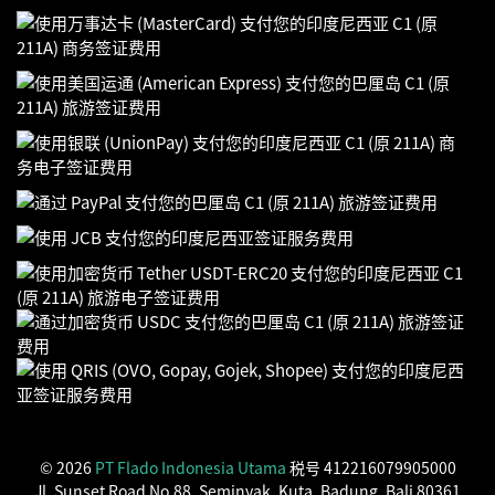
© 2026
PT Flado Indonesia Utama
税号 412216079905000
Jl. Sunset Road No.88, Seminyak, Kuta, Badung, Bali 80361